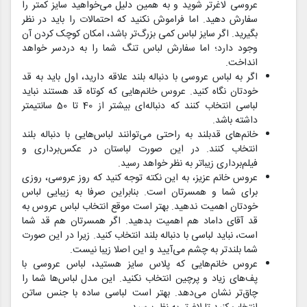
عروسی لاغرتر شوید و به همین دلیل می‌خواهید سایز کمتر را
سفارش دهید. اما فراموش نکنید که احتمالات را باید در نظر
بگیرید. اگر سایز لباس کمی بزرگ‌تر باشد، امکان کوچک کردن آن
وجود دارد؛ اما سفارش لباس تنگ شما را به دردسر خواهد
انداخت.
اگر به لباس عروسی با دنباله بلند علاقه دارید، اول باید به قد
خودتان نگاه کنید. عروس خانم‌هایی که کوتاه قد هستند نباید
لباسی انتخاب کنند که دنباله‌ای بیشتر از 40 تا 50 سانتیمتر
داشته باشد.
خانم‌های قدبلند به راحتی می‌توانند لباس‌هایی با دنباله بلند
انتخاب کنند. در این صورت لباستان در عکس‌برداری و
فیلم‌برداری زیباتر به نظر خواهد رسید.
عروس خانم عزیز، به این نکته توجه کنید که روز عروسی، روزی
برای شما و همسرتان است. بنابراین صرفا به زیبایی لباس
خودتان اهمیت ندهید. بهتر است موقع انتخاب لباس عروس به
قد آقای داماد هم اهمیت بدهید. اگر همسرتان هم قد شما
است، نباید لباسی با دنباله بلند انتخاب کنید. زیرا در این صورت
شما بلندتر به چشم می‌آیید و این اصلا زیبا نیست.
عروس خانم‌هایی که پلاس سایز هستید، لباس عروسی با
پف‌های زیاد و پرچین انتخاب نکنید. این مدل لباس‌ها شما را
چاق‌تر نشان می‌دهد. بهتر است لباسی ساده با جنس ساتن