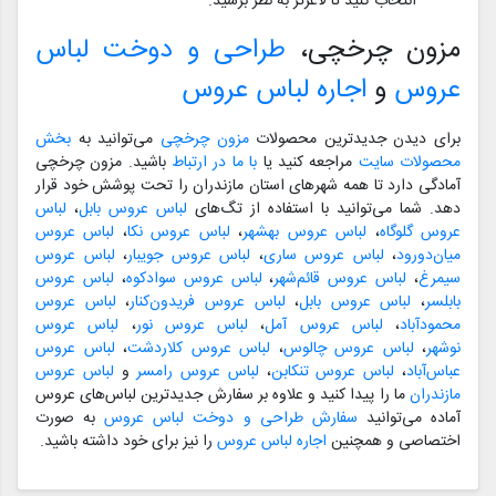
انتخاب کنید تا لاغرتر به نظر برسید.
مزون چرخچی،
طراحی و دوخت لباس
عروس
و
اجاره لباس عروس
برای دیدن جدیدترین محصولات
مزون چرخچی
می‌توانید به
بخش
محصولات سایت
مراجعه کنید یا
با ما در ارتباط
باشید. مزون چرخچی
آمادگی دارد تا همه شهرهای استان مازندران را تحت پوشش خود قرار
دهد. شما می‌توانید با استفاده از تگ‌های
لباس عروس بابل
،
لباس
عروس گلوگاه
،
لباس عروس بهشهر
،
لباس عروس نکا
،
لباس عروس
میان‌دورود
،
لباس عروس ساری
،
لباس عروس جویبار
،
لباس عروس
سیمرغ
،
لباس عروس قائم‌شهر
،
لباس عروس سوادکوه
،
لباس عروس
بابلسر
،
لباس عروس بابل
،
لباس عروس فریدون‌کنار
،
لباس عروس
محمودآباد
،
لباس عروس آمل
،
لباس عروس نور
،
لباس عروس
نوشهر
،
لباس عروس چالوس
،
لباس عروس کلاردشت
،
لباس عروس
عباس‌آباد
،
لباس عروس تنکابن
،
لباس عروس رامسر
و
لباس عروس
مازندران
ما را پیدا کنید و علاوه بر سفارش جدیدترین لباس‌های عروس
آماده می‌توانید
سفارش طراحی و دوخت لباس عروس
به صورت
اختصاصی و همچنین
اجاره لباس عروس
را نیز برای خود داشته باشید.