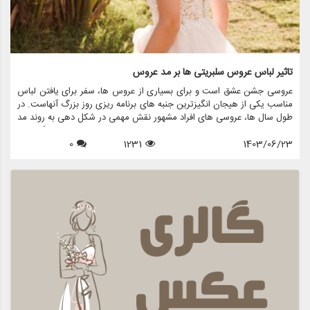
تاثیر لباس عروس سلبریتی ها بر مد عروس
عروسی جشن عشق است و برای بسیاری از عروس ها، سفر برای یافتن لباس
مناسب یکی از هیجان انگیزترین جنبه های برنامه ریزی روز بزرگ آنهاست. در
طول سال ها، عروسی های افراد مشهور نقش مهمی در شکل دهی به روند مد
لباس عروس داشته اند. از لباس های نمادین ستاره های هالیوود گرفته تا
1403/06/23
1231
0
لباس های عروسی سلطنتی که توجه جهانیان را به خود جلب می کنند، این
عروسی های پرمخاطب تاثیری موج دار در انتخاب عروس ها برای پوشیدن
دارند. این مقاله به بررسی تأثیر لباس های عروسی افراد مشهور بر مد عروس
می پردازد و بررسی می کند که چگونه این لباس های پر زرق و برق الهام
بخش روندها، انتخاب ها و حتی خدمات ارائه شده توسط فروشگاه هایی
مانند مزون چرخچی هستند.