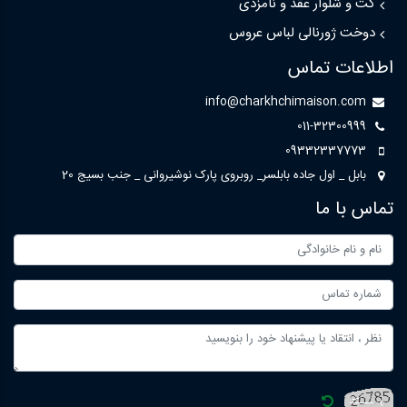
کت و شلوار عقد و نامزدی
دوخت ژورنالی لباس عروس
اطلاعات تماس
info@charkhchimaison.com
011-32300999
09332337773
بابل _ اول جاده بابلسر_ روبروی پارک نوشیروانی _ جنب بسیج 20
تماس با ما