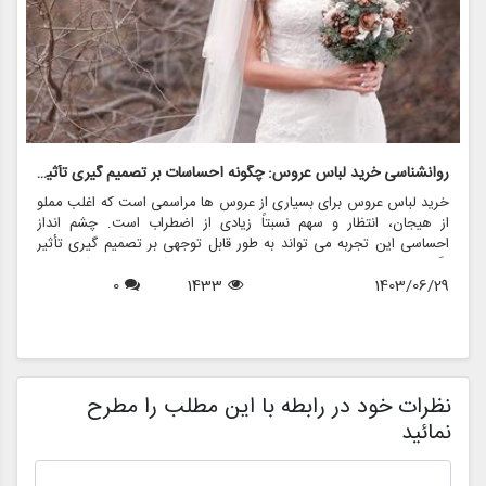
روانشناسی خرید لباس عروس: چگونه احساسات بر تصمیم گیری تأثیر می گذارد
ر
خرید لباس عروس برای بسیاری از عروس ها مراسمی است که اغلب مملو
ل
از هیجان، انتظار و سهم نسبتاً زیادی از اضطراب است. چشم انداز
ع
احساسی این تجربه می تواند به طور قابل توجهی بر تصمیم گیری تأثیر
ب
بگذارد و منجر به انتخاب هایی شود که نه تنها سبک شخصی بلکه عوامل
چ
1403/06/29
1433
0
روانی عمیق تری را نیز منعکس می کند. در این مقاله، روانشناسی خرید
6
د
لباس عروس، چگونگی شکل دهی احساسات به تصمیمات و نقش
ح
فروشگاه هایی مانند مزون چرخچی در این فرآیند پیچیده را بررسی
و
خواهیم کرد.
ا
م
ن
نظرات خود در رابطه با این مطلب را مطرح
نمائید