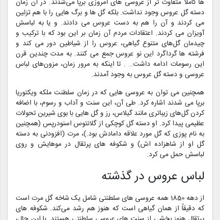
ها کاملاً متفاوت تر از عروسی‌‌‌‌ های امروزی برپا می‌شدند. در آن زمان
دسته گل عروس وجود نداشت. بلکه گل ها و برگ هایی را با هم تزئین
می‌ کردند و آن را هم به دست عروس می‌ دادند. و یا به لباسش
آویزان می‌ کردند. اعتقادات مردم آن زمان بر این بود که با ترکیب و
چیدمان گل‌‌‌‌های متنوع گیاهی، عروس را از شیاطین دور می کند و
فرشته ها گرداگرد این نو عروس جمع می کنند. به مدت چندین قرن
این رسومات ادامه داشت… . تا اینکه به مرور زمان، مزون‌‌‌‌های لباس
عروسی و دسته گل عروس به وجود آمدند.
همچنین می‌ توان به عروسی هایی که در زمان سلطنت ملکه ویکتوریا
برپا می‌ شدند اشاره کرد. طی آن، این سنت و آداب و رسوم، با اضافه
کردن گل‌‌‌‌های زیباتری مانند گیلاس، رز و گل هایی با بوی شیرین تحولات
عظیمی پیدا کرد. او دسته گل کوچکی از گلانتوس اسنودرپس (همچنین
به نام پوزی که گل مورد علاقه دامادش بود.)، مرت (افزودنی به دسته
گل او از شاهزاده اش) و شکوفه های پرتقال در موهایش و روی
لباسش حمل می کرد.
لباس عروس در گذشته
از دهه 1850 همه عروسی‌ های سلطنتی شامل یک شاخه گل مرت است
که دقیقاً از همان گیاهی است که هنوز هم رشد می‌کند. شکوفه های
پرتقال هنوز بخشی از سنت های عروسی سلطنتی هستند. با این حال،