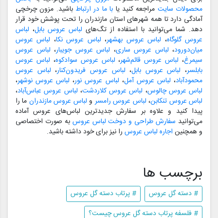
محصولات سایت
مراجعه کنید یا
با ما در ارتباط
باشید. مزون چرخچی
آمادگی دارد تا همه شهرهای استان مازندران را تحت پوشش خود قرار
دهد. شما می‌توانید با استفاده از تگ‌های
لباس عروس بابل
،
لباس
عروس گلوگاه
،
لباس عروس بهشهر
،
لباس عروس نکا
،
لباس عروس
میان‌دورود
،
لباس عروس ساری
،
لباس عروس جویبار
،
لباس عروس
سیمرغ
،
لباس عروس قائم‌شهر
،
لباس عروس سوادکوه
،
لباس عروس
بابلسر
،
لباس عروس بابل
،
لباس عروس فریدون‌کنار
،
لباس عروس
محمودآباد
،
لباس عروس آمل
،
لباس عروس نور
،
لباس عروس نوشهر
،
لباس عروس چالوس
،
لباس عروس کلاردشت
،
لباس عروس عباس‌آباد
،
لباس عروس تنکابن
،
لباس عروس رامسر
و
لباس عروس مازندران
ما را
پیدا کنید و علاوه بر سفارش جدیدترین لباس‌های عروس آماده
می‌توانید
سفارش طراحی و دوخت لباس عروس
به صورت اختصاصی
و همچنین
اجاره لباس عروس
را نیز برای خود داشته باشید.
برچسب ها
# دسته گل عروس
# پرتاب دسته گل عروس
# فلسفه پرتاب دسته گل عروس چیست؟