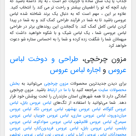
جذاب یا یک شکل ساده با جزئیات کم است ، به یاد داشته باشید که
باید آنچه که تو را اطمینان بیشتر و راحت تر می کند را انتخاب کنید.
علاوه بر این ، مهم است که به دنبال یک برند شناخته شده لباس
عروسی باشید تا به شما در فرآیند طراحی کمک کند و به شما در پیدا
کردن لباس کامل کمک کند. با گنجاندن این روندهای برتر در طراحی
لباس عروسی شما ، یک لباس شیک و با شکوه خواهید داشت که
میهمانان شما را شگفت زده کرده و شما را به احساس ستاره شو دعوت
خواهد کرد
مزون چرخچی،
طراحی و دوخت لباس
عروس
و
اجاره لباس عروس
برای دیدن جدیدترین محصولات
مزون چرخچی
می‌توانید به
بخش
محصولات سایت
مراجعه کنید یا
با ما در ارتباط
باشید. مزون چرخچی
آمادگی دارد تا همه شهرهای استان مازندران را تحت پوشش خود قرار
دهد. شما می‌توانید با استفاده از تگ‌های
لباس عروس بابل
،
لباس
عروس گلوگاه
،
لباس عروس بهشهر
،
لباس عروس نکا
،
لباس عروس
میان‌دورود
،
لباس عروس ساری
،
لباس عروس جویبار
،
لباس عروس
سیمرغ
،
لباس عروس قائم‌شهر
،
لباس عروس سوادکوه
،
لباس عروس
بابلسر
،
لباس عروس بابل
،
لباس عروس فریدون‌کنار
،
لباس عروس
محمودآباد
،
لباس عروس آمل
،
لباس عروس نور
،
لباس عروس نوشهر
،