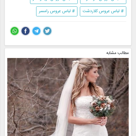
# لباس عروس کلاردشت
# لباس عروس رامسر
مطالب مشابه