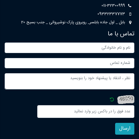
011-32300999
09332337773
بابل _ اول جاده بابلسر_ روبروی پارک نوشیروانی _ جنب بسیج 20
تماس با ما
ارسال