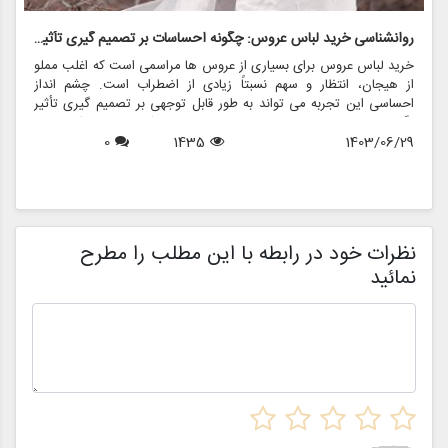
روانشناسی خرید لباس عروس: چگونه احساسات بر تصمیم گیری تأثیر می گذارد
ر
خرید لباس عروس برای بسیاری از عروس ها مراسمی است که اغلب مملو
ل
از هیجان، انتظار و سهم نسبتاً زیادی از اضطراب است. چشم انداز
ع
احساسی این تجربه می تواند به طور قابل توجهی بر تصمیم گیری تأثیر
ب
بگذارد و منجر به انتخاب هایی شود که نه تنها سبک شخصی بلکه عوامل
چ
1403/06/29
1435
0
روانی عمیق تری را نیز منعکس می کند. در این مقاله، روانشناسی خرید
6
د
لباس عروس، چگونگی شکل دهی احساسات به تصمیمات و نقش
ح
فروشگاه هایی مانند مزون چرخچی در این فرآیند پیچیده را بررسی
و
خواهیم کرد.
ا
م
ن
نظرات خود در رابطه با این مطلب را مطرح
نمائید