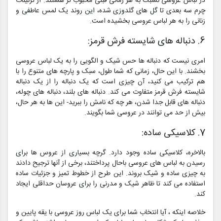
در لباس عروسی نسبت به هر زمانی قبلی محبوب تر هستند. از تزئینات
چرم سه بعدی تا گل های گلدوزی شده، این روند یک لمس عاطفی و
زنانی را به هر لباس عروسی بخشیده است.
6. دنباله های شایسته فرش قرمز:
امری نیست که دنباله ها حس شیک و الگویی را به یک لباس عروسی
بخشند. با این حال، زمانی که شما طول، سبک و پارچه های متنوع را با
هم ترکیب می کنید، آن چیزی است که یک دنباله را از یک دنباله
شایسته فرش قرمز متفاوت می کند. دنباله های بلند، دنباله های چوله،
دنباله های قابل جدا شدن، هر چه که نامش را ببرید- این ها به هر حال،
بیش از حد می توانند در عروسی شما بگویند.
7. کلاسیکی ساده:
بالاخره، کلاسیکی ساده وجود دارد. گرچه بسیاری از عروس ها برای
رسیدن به لباس های عروسی باحال پرداختند، برخی از آنها ترجیح دادند
به چیزی ساده و شیک بروند. این طرح از خطوط تمیز و جزئیات ساده
استفاده می کند تا ظاهر شیک و مدرنی را برای عروسان حداقلی ایجاد
کند.
خلاصه اینکه ، آیا انتخاب شما برای یک لباس روز عروسی با یقه پایین و