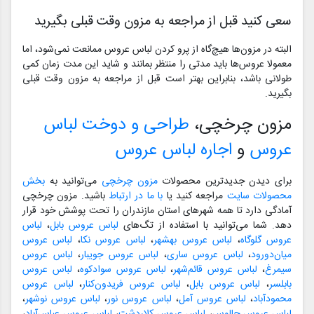
سعی کنید قبل از مراجعه به‌ مزون وقت قبلی بگیرید
البته در مزون‌ها هیچ‌گاه از پرو کردن لباس عروس ممانعت نمی‌شود، اما
معمولا عروس‌ها باید مدتی را منتظر بمانند و شاید این مدت زمان کمی
طولانی باشد، بنابراین بهتر است قبل از مراجعه به مزون وقت قبلی
بگیرید.
مزون چرخچی،
طراحی و دوخت لباس
عروس
و
اجاره لباس عروس
برای دیدن جدیدترین محصولات
مزون چرخچی
می‌توانید به
بخش
محصولات سایت
مراجعه کنید یا
با ما در ارتباط
باشید. مزون چرخچی
آمادگی دارد تا همه شهرهای استان مازندران را تحت پوشش خود قرار
دهد. شما می‌توانید با استفاده از تگ‌های
لباس عروس بابل
،
لباس
عروس گلوگاه
،
لباس عروس بهشهر
،
لباس عروس نکا
،
لباس عروس
میان‌دورود
،
لباس عروس ساری
،
لباس عروس جویبار
،
لباس عروس
سیمرغ
،
لباس عروس قائم‌شهر
،
لباس عروس سوادکوه
،
لباس عروس
بابلسر
،
لباس عروس بابل
،
لباس عروس فریدون‌کنار
،
لباس عروس
محمودآباد
،
لباس عروس آمل
،
لباس عروس نور
،
لباس عروس نوشهر
،
لباس عروس چالوس
،
لباس عروس کلاردشت
،
لباس عروس عباس‌آباد
،