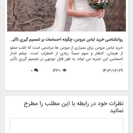
روانشناسی خرید لباس عروس: چگونه احساسات بر تصمیم گیری تأثیر می گذارد
ر
خرید لباس عروس برای بسیاری از عروس ها مراسمی است که اغلب مملو
ل
از هیجان، انتظار و سهم نسبتاً زیادی از اضطراب است. چشم انداز
ع
احساسی این تجربه می تواند به طور قابل توجهی بر تصمیم گیری تأثیر
ب
بگذارد و منجر به انتخاب هایی شود که نه تنها سبک شخصی بلکه عوامل
چ
1403/06/29
1430
0
روانی عمیق تری را نیز منعکس می کند. در این مقاله، روانشناسی خرید
6
د
لباس عروس، چگونگی شکل دهی احساسات به تصمیمات و نقش
ح
فروشگاه هایی مانند مزون چرخچی در این فرآیند پیچیده را بررسی
و
خواهیم کرد.
ا
م
ن
نظرات خود در رابطه با این مطلب را مطرح
نمائید