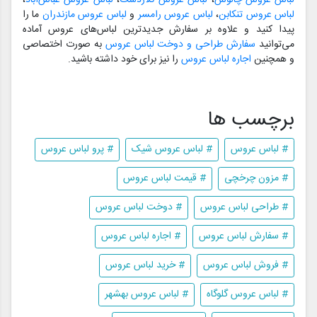
لباس عروس تنکابن
،
لباس عروس رامسر
و
لباس عروس مازندران
ما را
پیدا کنید و علاوه بر سفارش جدیدترین لباس‌های عروس آماده
می‌توانید
سفارش طراحی و دوخت لباس عروس
به صورت اختصاصی
و همچنین
اجاره لباس عروس
را نیز برای خود داشته باشید.
برچسب ها
# لباس عروس
# لباس عروس شیک
# پرو لباس عروس
# مزون چرخچی
# قیمت لباس عروس
# طراحی لباس عروس
# دوخت لباس عروس
# سفارش لباس عروس
# اجاره لباس عروس
# فروش لباس عروس
# خرید لباس عروس
# لباس عروس گلوگاه
# لباس عروس بهشهر