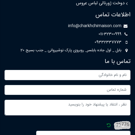
دوخت ژورنالی لباس عروس
اطلاعات تماس
info@charkhchimaison.com
011-32300999
09332337773
بابل _ اول جاده بابلسر_ روبروی پارک نوشیروانی _ جنب بسیج 20
تماس با ما