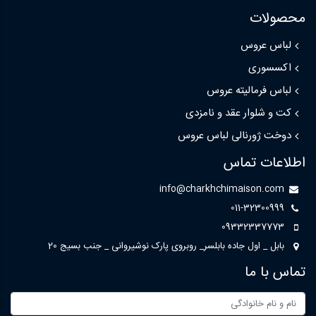
محصولات
لباس عروس
اکسسوری
لباس فرمالیته عروس
کت و شلوار عقد و نامزدی
دوخت ژورنالی لباس عروس
اطلاعات تماس
info@charkhchimaison.com
011-32300999
09332337773
بابل _ اول جاده بابلسر_ روبروی پارک نوشیروانی _ جنب بسیج 20
تماس با ما