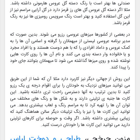
صندلی ها بهتر است با رنگ دسته گل عروس هارمونی داشته باشد.
مثلا اگر دسته گل عروس گل های رز قرمز دارد در گل آرایی مراسم نیز از
این گل استفاده کنید و بهتر است رنگ سرویس رومیزی ها نیز به رنگ
قرمز باشد.
در بعضی از کشورها میزهای عروسی رزرو می شوند. بدین صورت که
مدیر برنامه عروسی لیستی از میهمانان را گرفته و اسامی آن ها را به
کمک عروس و داماد افرادی را که با هم دوست هستند و یا افراد مجرد
و یا خانواده وار دسته بندی می کنند و نام آن ها را روی کارت هایی
نوشته شده و روی میزها گذاشته می شود تا میهمانان بتوانند جای خود
را پیدا کنند.
این روش از جهاتی دیگر نیز کاربرد دارد مثلا آن که شما از این طریق
می توانید میزهای نزدیک به خودتان را برای اقوام درجه ی یک رزرو
کنید تا بدین ترتیب به آنها دسترسی راحت تری داشته باشید. این
کارت ها جنبه ی تزئینی دارند و به شکل ها و رنگ های مختلف می
توان آن ها را تهیه کرد تا به مراسم رنگ و لعاب بیشتری بدهد. می
توانید این کارت ها را نیز با رنگ تزئینات دیگر سالن هماهنگ کنید که
زیبایی بیشتری داشته باشد. اگر وقت و حوصله برای کارهای تزئینی
دارید می توانید این کارت ها را خودتان درست کنید.
مزون چرخچی،
طراحی و دوخت لباس