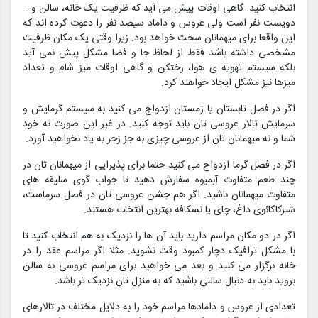
انتخاب کنید. گاهی اوقات پیش می آید که ظرفیت یک خانه، سالن و...
دویست نفر است ولی عروس و داماد سیصد نفر را دعوت کرده اند که
این واقعا برای میهمانان سخت خواهد بود. زیرا وقتی یک مکان ظرفیت
مشخصی داشته باشد فقط از لحاظ جا و فضا مشکل پیش نمی آید
بلکه سیستم تهویه ی هوا، رختکن و گاهی اوقات میز شام و تعداد
میزها نیز مشکل ایجاد خواهند کرد.
اگر در فصل تابستان یا زمستان ازدواج می کنید به سیستم گرمایش و
سرمایش تالار عروسی تان باید توجه کنید. در غیر این صورت نه خود
شما و نه میهمانان تان از عروسی چیزی به جز زجر به یاد نخواهید آورد.
اگر در فصل گرما ازدواج می کنید حتما برای پذیرایی از میهمانان تان در
چند طعم متفاوت آبمیوه سفارش دهید تا جواب گوی سلیقه های
متفاوت میهمانان باشید. اگر هم جشن عروسی تان در فصل سرماست،
شیرکاکائوی داغ، چای یا نسکافه بهترین انتخاب هستند.
اگر در دو مکان مراسم دارید باید آن ها را نزدیک به هم انتخاب کنید تا
با مشکل ترافیک دچار کمبود وقت نشوید. مثلا اگر مراسم عقد را در
خانه برگزار می کنید و بعد می خواهید برای مراسم عروسی به سالن
بروید باید به دنبال سالنی باشید که به منزل تان نزدیک تر باشد.
تعدادی از عروس و دامادها مراسم خود را به دلایل مختلف در تالارهای