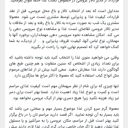
قرارداد از مدیر تالار عروسی در خصوص تست غذا حتما سوال بفرمائید.
متداول است که بعد از انتخاب تالار و باغ محل عروسی، قبل از عقد
قرارداد، کیفیت غذا و پذیرایی توسط مشتری تست می شود. معمولا
مشتری یک شب به صورت سرزده به تالار یا باغ رفته و بعد از ملاقات با
مدیر تالار عروسی تقاضای تست غذا و مشاهده نوع سرویس دهی را
می کند. امکان مشاهده نحوه سرویس دهی مهمانداران، برخورد آنها با
مهمانان، نوع لباس آنها، کیفیت ظروف پذیرایی و ... از نزدیک، به شما
کمک خواهد کرد که تصمیم نهایی خود را راحت تر بگیرید.
وقتی می خواهید منوی غذا را انتخاب کنید باید توجه داشته باشید که
برای تعداد زیادی از اشخاص که سنین متفاوت و هم چنین طبع های
گوناگون دارند غذا سفارش دهید. سعی کنید بیش تر از غذاهای مرسوم
مثل انواع کباب استفاده کنید که معمولا با اکثر مزاج ها سازگاری دارد.
تنها چیزی که برای شام از نظر میهمانان مهم است کیفیت غذای مراسم
است و کمیت و تنوع غذا زیاد اهمیت ندارد. ضمنا بهتر است برای دسر
نیز زیاد هزینه نکنید زیرا هیچ دسری بهتر از کیک عروسی نخواهد بود.
معمولا گرم سرو کردن غذا موضوع بسیار مهم و سختی می باشد که
باید بسیار به آن توجه نمایید. اگر قصد دارید مراسم تان را در باغ برگزار
کنید بهتر است قبل از مراسم، مکان عروسی را به سرآشپز و یا مسئول
غذا نشان دهید تا اگر جای خاصی برای گرم کردن غذا لازم دارند پیش