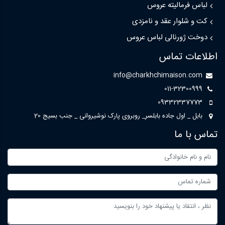
لباس فرمالیته عروس
کت و شلوار عقد و نامزدی
دوخت ژورنالی لباس عروس
اطلاعات تماس
info@charkhchimaison.com
011-32300999
09332337773
بابل _ اول جاده بابلسر_ روبروی پارک نوشیروانی _ جنب بسیج 20
تماس با ما