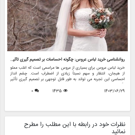
روانشناسی خرید لباس عروس: چگونه احساسات بر تصمیم گیری تأثیر می گذارد
ر
خرید لباس عروس برای بسیاری از عروس ها مراسمی است که اغلب مملو
ل
از هیجان، انتظار و سهم نسبتاً زیادی از اضطراب است. چشم انداز
ع
احساسی این تجربه می تواند به طور قابل توجهی بر تصمیم گیری تأثیر
ب
بگذارد و منجر به انتخاب هایی شود که نه تنها سبک شخصی بلکه عوامل
چ
1403/06/29
1435
0
روانی عمیق تری را نیز منعکس می کند. در این مقاله، روانشناسی خرید
6
د
لباس عروس، چگونگی شکل دهی احساسات به تصمیمات و نقش
ح
فروشگاه هایی مانند مزون چرخچی در این فرآیند پیچیده را بررسی
و
خواهیم کرد.
ا
م
ن
نظرات خود در رابطه با این مطلب را مطرح
نمائید