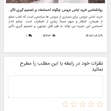
روانشناسی خرید لباس عروس: چگونه احساسات بر تصمیم گیری تأثیر می گذارد
ر
خرید لباس عروس برای بسیاری از عروس ها مراسمی است که اغلب مملو
ل
از هیجان، انتظار و سهم نسبتاً زیادی از اضطراب است. چشم انداز
ع
احساسی این تجربه می تواند به طور قابل توجهی بر تصمیم گیری تأثیر
ب
بگذارد و منجر به انتخاب هایی شود که نه تنها سبک شخصی بلکه عوامل
چ
1403/06/29
1433
0
روانی عمیق تری را نیز منعکس می کند. در این مقاله، روانشناسی خرید
6
د
لباس عروس، چگونگی شکل دهی احساسات به تصمیمات و نقش
ح
فروشگاه هایی مانند مزون چرخچی در این فرآیند پیچیده را بررسی
و
خواهیم کرد.
ا
م
ن
نظرات خود در رابطه با این مطلب را مطرح
نمائید