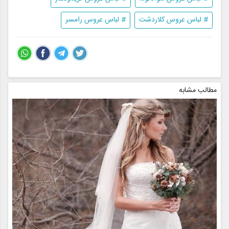
# لباس عروس کلاردشت
# لباس عروس رامسر
مطالب مشابه