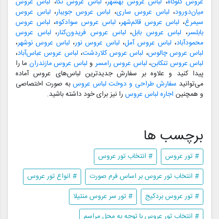
عروس گلوگاه
،
لباس عروس بهشهر
،
لباس عروس نکا
،
لباس عروس
میان‌دورود
،
لباس عروس ساری
،
لباس عروس جویبار
،
لباس عروس
سیمرغ
،
لباس عروس قائم‌شهر
،
لباس عروس سوادکوه
،
لباس عروس
بابلسر
،
لباس عروس بابل
،
لباس عروس فریدون‌کنار
،
لباس عروس
محمودآباد
،
لباس عروس آمل
،
لباس عروس نور
،
لباس عروس نوشهر
،
لباس عروس چالوس
،
لباس عروس کلاردشت
،
لباس عروس عباس‌آباد
،
لباس عروس تنکابن
،
لباس عروس رامسر
و
لباس عروس مازندران
ما را
پیدا کنید و علاوه بر سفارش جدیدترین لباس‌های عروس آماده
می‌توانید
سفارش طراحی و دوخت لباس عروس
به صورت اختصاصی
و همچنین
اجاره لباس عروس
را نیز برای خود داشته باشید.
برچسب ها
# تور عروس
# انتخاب تور عروس
# انتخاب تور عروس بر اساس فرم صورت
# انواع تور عروس
# تور عروس بردکیج
# تور سر عروس منتیلا
# انتخاب تور عروس با توجه به محل مراسم