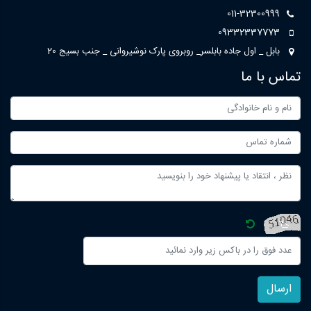
011-32300999
09332337773
بابل _ اول جاده بابلسر_ روبروی پارک نوشیروانی _ جنب بسیج 20
تماس با ما
ارسال