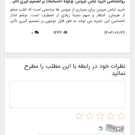
روانشناسی خرید لباس عروس: چگونه احساسات بر تصمیم گیری تأثیر می گذارد
ر
خرید لباس عروس برای بسیاری از عروس ها مراسمی است که اغلب مملو
ل
از هیجان، انتظار و سهم نسبتاً زیادی از اضطراب است. چشم انداز
ع
احساسی این تجربه می تواند به طور قابل توجهی بر تصمیم گیری تأثیر
ب
بگذارد و منجر به انتخاب هایی شود که نه تنها سبک شخصی بلکه عوامل
چ
1403/06/29
1444
0
روانی عمیق تری را نیز منعکس می کند. در این مقاله، روانشناسی خرید
6
د
لباس عروس، چگونگی شکل دهی احساسات به تصمیمات و نقش
ح
فروشگاه هایی مانند مزون چرخچی در این فرآیند پیچیده را بررسی
و
خواهیم کرد.
ا
م
ن
نظرات خود در رابطه با این مطلب را مطرح
نمائید