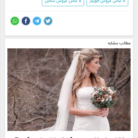
# لباس عروس جویبار
# لباس عروس تنکابن
مطالب مشابه