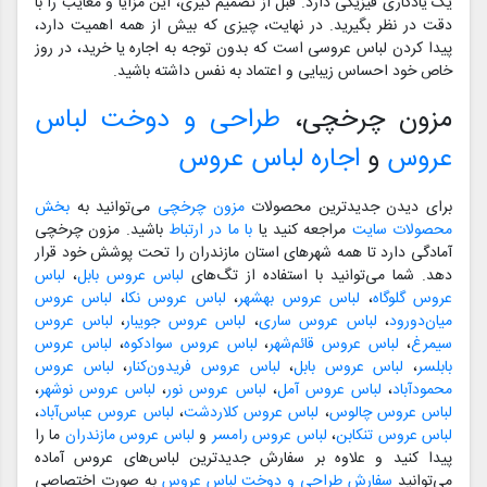
یک یادگاری فیزیکی دارد. قبل از تصمیم گیری، این مزایا و معایب را با
دقت در نظر بگیرید. در نهایت، چیزی که بیش از همه اهمیت دارد،
پیدا کردن لباس عروسی است که بدون توجه به اجاره یا خرید، در روز
خاص خود احساس زیبایی و اعتماد به نفس داشته باشید.
مزون چرخچی،
طراحی و دوخت لباس
عروس
و
اجاره لباس عروس
برای دیدن جدیدترین محصولات
مزون چرخچی
می‌توانید به
بخش
محصولات سایت
مراجعه کنید یا
با ما در ارتباط
باشید. مزون چرخچی
آمادگی دارد تا همه شهرهای استان مازندران را تحت پوشش خود قرار
دهد. شما می‌توانید با استفاده از تگ‌های
لباس عروس بابل
،
لباس
عروس گلوگاه
،
لباس عروس بهشهر
،
لباس عروس نکا
،
لباس عروس
میان‌دورود
،
لباس عروس ساری
،
لباس عروس جویبار
،
لباس عروس
سیمرغ
،
لباس عروس قائم‌شهر
،
لباس عروس سوادکوه
،
لباس عروس
بابلسر
،
لباس عروس بابل
،
لباس عروس فریدون‌کنار
،
لباس عروس
محمودآباد
،
لباس عروس آمل
،
لباس عروس نور
،
لباس عروس نوشهر
،
لباس عروس چالوس
،
لباس عروس کلاردشت
،
لباس عروس عباس‌آباد
،
لباس عروس تنکابن
،
لباس عروس رامسر
و
لباس عروس مازندران
ما را
پیدا کنید و علاوه بر سفارش جدیدترین لباس‌های عروس آماده
می‌توانید
سفارش طراحی و دوخت لباس عروس
به صورت اختصاصی