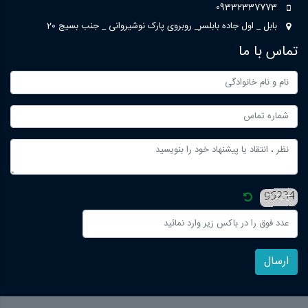
09332337773
بابل _ اول جاده بابلسر_ روبروی پارک نوشیروانی _ جنب بسیج 20
تماس با ما
ارسال