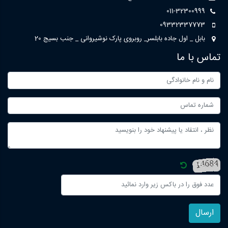
011-32300999
09332337773
بابل _ اول جاده بابلسر_ روبروی پارک نوشیروانی _ جنب بسیج 20
تماس با ما
ارسال