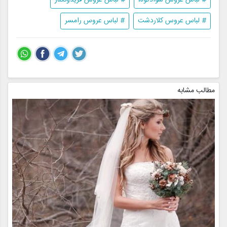
# لباس عروس کلاردشت
# لباس عروس رامسر
مطالب مشابه