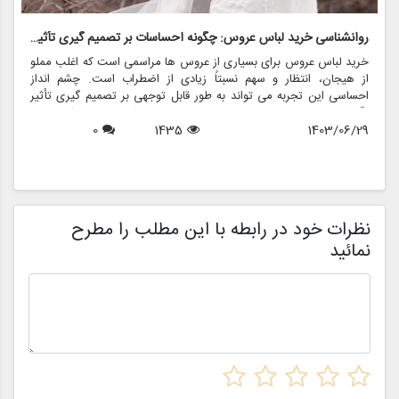
روانشناسی خرید لباس عروس: چگونه احساسات بر تصمیم گیری تأثیر می گذارد
ر
خرید لباس عروس برای بسیاری از عروس ها مراسمی است که اغلب مملو
ل
از هیجان، انتظار و سهم نسبتاً زیادی از اضطراب است. چشم انداز
ع
احساسی این تجربه می تواند به طور قابل توجهی بر تصمیم گیری تأثیر
ب
بگذارد و منجر به انتخاب هایی شود که نه تنها سبک شخصی بلکه عوامل
چ
1403/06/29
1435
0
روانی عمیق تری را نیز منعکس می کند. در این مقاله، روانشناسی خرید
6
د
لباس عروس، چگونگی شکل دهی احساسات به تصمیمات و نقش
ح
فروشگاه هایی مانند مزون چرخچی در این فرآیند پیچیده را بررسی
و
خواهیم کرد.
ا
م
ن
نظرات خود در رابطه با این مطلب را مطرح
نمائید