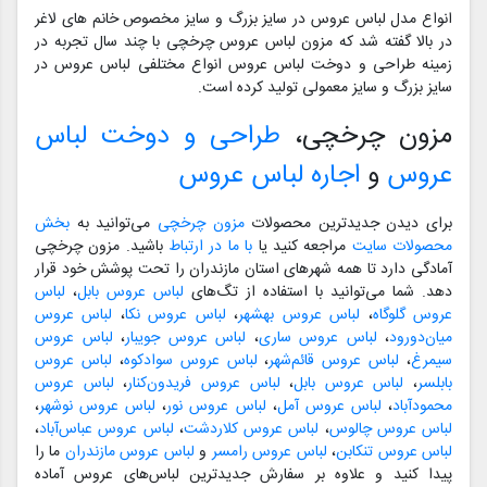
انواع مدل لباس عروس در سایز بزرگ و سایز مخصوص خانم های لاغر
در بالا گفته شد که مزون لباس عروس چرخچی با چند سال تجربه در
زمینه طراحی و دوخت لباس عروس انواع مختلفی لباس عروس در
سایز بزرگ و سایز معمولی تولید کرده است.
مزون چرخچی،
طراحی و دوخت لباس
عروس
و
اجاره لباس عروس
برای دیدن جدیدترین محصولات
مزون چرخچی
می‌توانید به
بخش
محصولات سایت
مراجعه کنید یا
با ما در ارتباط
باشید. مزون چرخچی
آمادگی دارد تا همه شهرهای استان مازندران را تحت پوشش خود قرار
دهد. شما می‌توانید با استفاده از تگ‌های
لباس عروس بابل
،
لباس
عروس گلوگاه
،
لباس عروس بهشهر
،
لباس عروس نکا
،
لباس عروس
میان‌دورود
،
لباس عروس ساری
،
لباس عروس جویبار
،
لباس عروس
سیمرغ
،
لباس عروس قائم‌شهر
،
لباس عروس سوادکوه
،
لباس عروس
بابلسر
،
لباس عروس بابل
،
لباس عروس فریدون‌کنار
،
لباس عروس
محمودآباد
،
لباس عروس آمل
،
لباس عروس نور
،
لباس عروس نوشهر
،
لباس عروس چالوس
،
لباس عروس کلاردشت
،
لباس عروس عباس‌آباد
،
لباس عروس تنکابن
،
لباس عروس رامسر
و
لباس عروس مازندران
ما را
پیدا کنید و علاوه بر سفارش جدیدترین لباس‌های عروس آماده