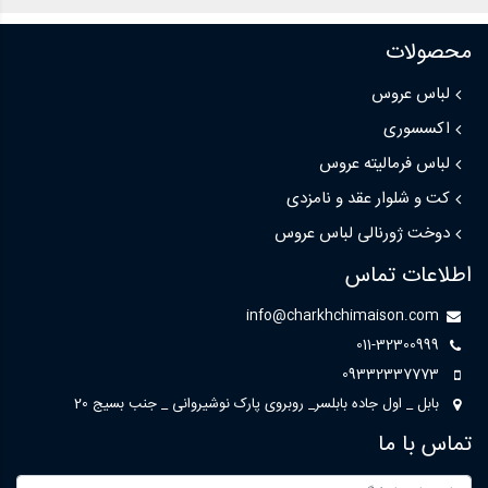
محصولات
لباس عروس
اکسسوری
لباس فرمالیته عروس
کت و شلوار عقد و نامزدی
دوخت ژورنالی لباس عروس
اطلاعات تماس
info@charkhchimaison.com
011-32300999
09332337773
بابل _ اول جاده بابلسر_ روبروی پارک نوشیروانی _ جنب بسیج 20
تماس با ما