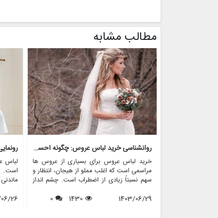
مطالب مشابه
روانشناسی خرید لباس عروس: چگونه احساسات بر تصمیم گیری تأثیر می گذارد
رونمای
خرید لباس عروس برای بسیاری از عروس ها
لباس ع
مراسمی است که اغلب مملو از هیجان، انتظار و
است. ای
سهم نسبتاً زیادی از اضطراب است. چشم انداز
ماندنی
احساسی این تجربه می تواند به طور قابل
بسیاری
1403/06/29
1430
0
توجهی بر تصمیم گیری تأثیر بگذارد و منجر به
/06/26
می شون
انتخاب هایی شود که نه تنها سبک شخصی بلکه
که برخ
عوامل روانی عمیق تری را نیز منعکس می کند.
کنند، 