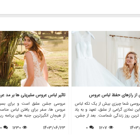
ی از رازهای حفظ لباس عروس
تاثیر لباس عروس سلبریتی ها بر مد ع
روسی شما چیزی بیش از یک تکه لباس
عروسی جشن عشق است و برای بسیا
ن نمادی گرامی از عشق، تعهد و به یاد
عروس ها، سفر برای یافتن لباس مناس
 ترین روز زندگی شماست. بعد از جشن،
از هیجان انگیزترین جنبه های برنامه ری
 از عروس خانم ها با این سوال مواجه
بزرگ آنهاست. در طول سال ها، عروس
1403
1207
0
د که با لباس عروسم چه کنم؟ در حالی
1403/06/23
1230
0
افراد مشهور نقش مهمی در شکل دهی به
ی ممکن است آن را بفروشند یا اهدا
مد لباس عروس داشته اند. از لبا
برخی دیگر ترجیح می دهند آن را برای
نمادین ستاره های هالیوود گرفته تا لب