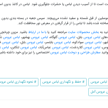
 است تا از آسیب دیدن لباس یا حشرات جلوگیری شود. لباس در کاغذ بدون اسید
ه موسلین از قبل شسته و سفید نشده می‌پیچند. سپس جعبه در بسته بندی بدون ه
اخته شده باشد تا لباس را از قرار گرفتن در معرض نور محافظت کند.
نید به
بخش محصولات سایت
مراجعه کنید یا
با ما در ارتباط
باشید. مزون چرخچی آ
گ‌های
لباس عروس
بابل،
لباس عروس
گلوگاه،
لباس عروس
بهشهر،
لباس عروس
نک
شهر،
لباس عروس
سوادکوه،
لباس عروس
بابلسر،
لباس عروس
بابل،
لباس عروس
فر
وس،
لباس عروس
کلاردشت،
لباس عروس
عباس‌آباد،
لباس عروس
تنکابن،
لباس 
انید
سفارش طراحی و دوخت لباس عروس
اختصاصی را نیز برای خود داشته باشید
لباس عروس
# حفظ و نگهداری لباس عروس
# نحوه نگهداری لباس عرو
س عروس آمل