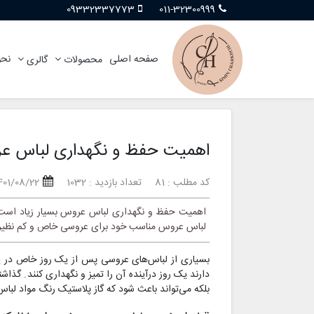
09332337773
011-32300999
صفحه اصلی
نحو
محصولات
گالری
اهمیت حفظ و نگهداری لباس ع
کد مطلب : 81
تعداد بازدید : 1032
401/08/22
اهمیت حفظ و نگهداری لباس عروس بسیار زیاد است. 
لباس عروس مناسب خود برای عروسی خاص و کم نظیر م
بسیاری از لباس‌های عروسی پس از یک روز خاص در ی
دارند یک روز درآینده آن را تمیز و نگهداری کنند. گ
بلکه می‌تواند باعث شود که گاز پلاستیک رنگ مواد لباس