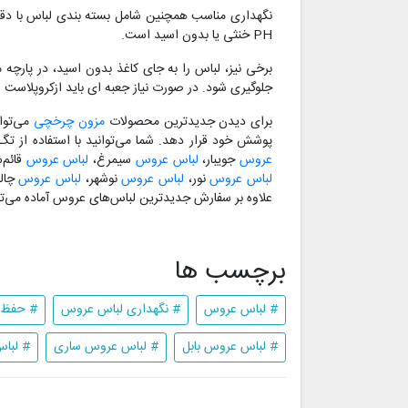
نگهداری مناسب همچنین شامل بسته بندی لباس با دقت
PH خنثی یا بدون اسید است.
برخی نیز، لباس را به جای کاغذ بدون اسید، در پارچ
جلوگیری شود. در صورت نیاز جعبه ای باید ازکروپلاست س
برای دیدن جدیدترین محصولات
مزون چرخچی
می‌توا
پوشش خود قرار دهد. شما می‌توانید با استفاده از ت
عروس
جویبار،
لباس عروس
سیمرغ،
لباس عروس
قائم‌
لباس عروس
نور،
لباس عروس
نوشهر،
لباس عروس
چال
علاوه بر سفارش جدیدترین لباس‌های عروس آماده می‌تو
برچسب ها
# لباس عروس
# نگهداری لباس عروس
# حفظ 
# لباس عروس بابل
# لباس عروس ساری
# لبا