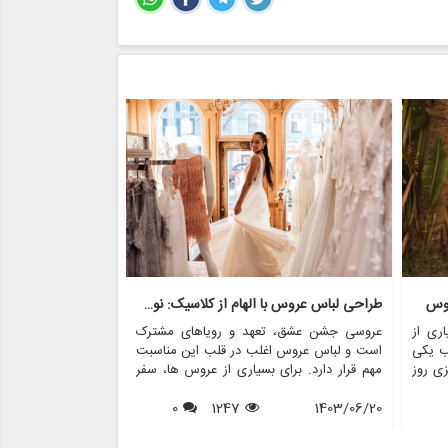
روس
طراحی لباس عروس با الهام از کلاسیک: نوستالژی با مدرنیته روبرو می شود
ری از
عروسی جشن عشق، تعهد و رویاهای مشترک
عروسی یکی از عزی
ب یکی
است و لباس عروس اغلب در قلب این مناسبت
است که غرق در عش
زی روز
مهم قرار دارد. برای بسیاری از عروس ها، سفر
در میان بسیاری از
ی های
برای یافتن لباس مجلسی عالی پر از هیجان و
خاص می کند، لباس
 روند
1403/06/20
1247
0
انتظار است. در سال های اخیر، محبوبیت لباس
1403/06/17
قدرتمند از تعهد
س های
های عروسی با الهام از قدیمی ها افزایش یافته
تاریخچه سنت های 
اس های
است و ترکیبی منحصر به فرد از نوستالژی و
فرهنگ هایی که از