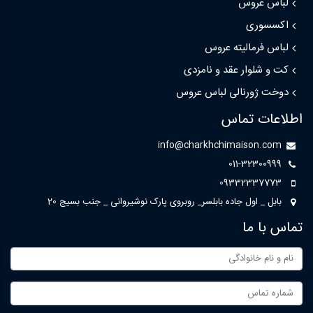
لباس عروس
اکسسوری
لباس فرمالیته عروس
کت و شلوار عقد و نامزدی
دوخت ژورنالی لباس عروس
اطلاعات تماس
info@charkhchimaison.com
011-32300999
09332337773
بابل _ اول جاده بابلسر_ روبروی پارک نوشیروانی _ جنب بسیج 20
تماس با ما